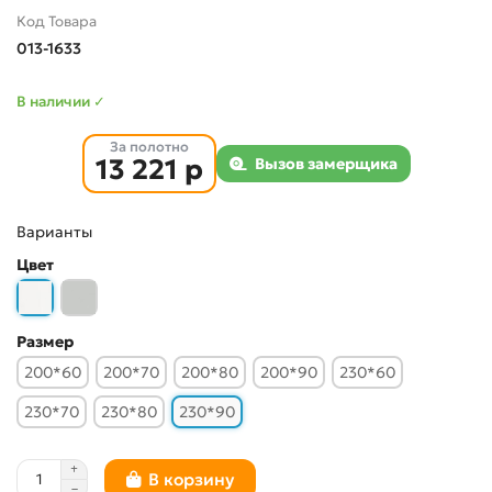
Код Товара
013-1633
В наличии ✓
За полотно
13 221 р
Вызов замерщика
Варианты
Цвет
Размер
200*60
200*70
200*80
200*90
230*60
230*70
230*80
230*90
В корзину