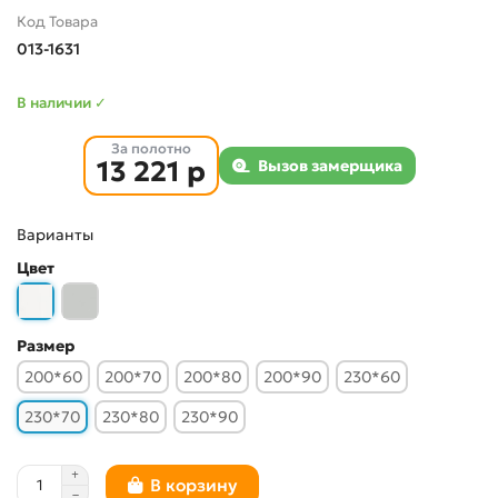
Код Товара
013-1631
В наличии ✓
За полотно
13 221 р
Вызов замерщика
Варианты
Цвет
Размер
200*60
200*70
200*80
200*90
230*60
230*70
230*80
230*90
В корзину