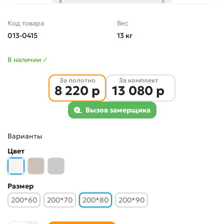
Код товара
Вес
013-0415
13 кг
В наличии ✓
За полотно
За комплект
8 220 р
13 080 р
Вызов замерщика
Варианты
Цвет
Размер
200*60
200*70
200*80
200*90