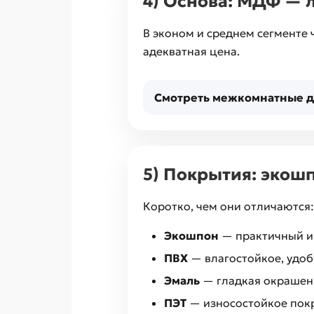
4) Основа: МДФ — 
В эконом и среднем сегменте
адекватная цена.
Смотреть межкомнатные д
5) Покрытия: экошп
Коротко, чем они отличаются:
Экошпон
— практичный и 
ПВХ
— влагостойкое, удобн
Эмаль
— гладкая окрашенн
ПЭТ
— износостойкое покр