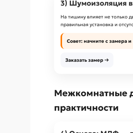
3) Шумоизоляция в
На тишину влияет не только д
правильная установка и отсут
Совет:
начните с замера и
Заказать замер →
Межкомнатные дв
практичности