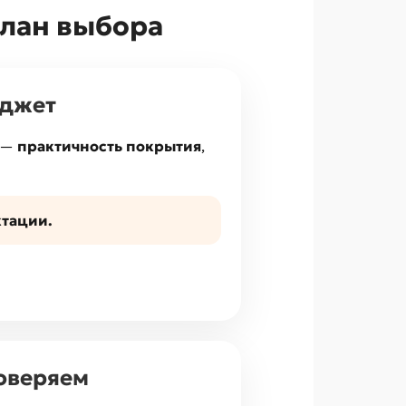
план выбора
юджет
х —
практичность покрытия
,
ктации.
роверяем