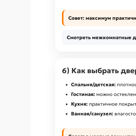
Совет:
максимум практичн
Смотреть межкомнатные д
6) Как выбрать дв
Спальня/детская:
плотнос
Гостиная:
можно остеклени
Кухня:
практичное покрыти
Ванная/санузел:
влагосто