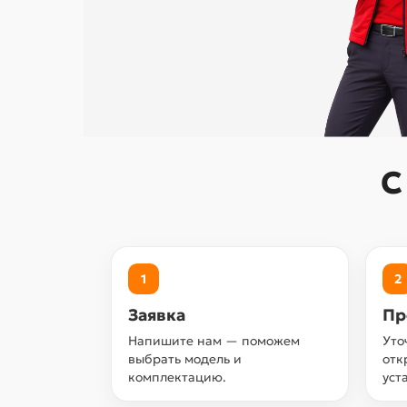
С
1
2
Заявка
Пр
Напишите нам — поможем
Уто
выбрать модель и
отк
комплектацию.
уст