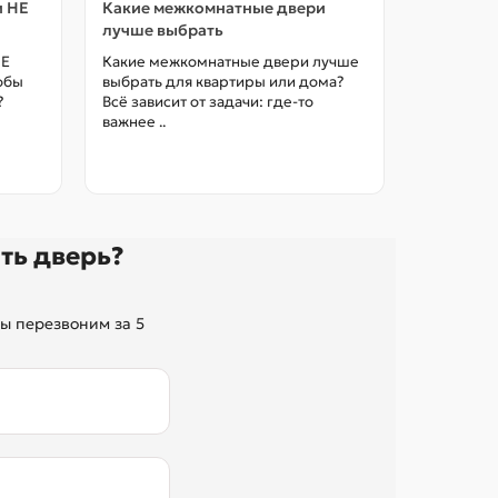
и НЕ
Какие межкомнатные двери
Как выбр
лучше выбрать
межкомна
цены в М
НЕ
Какие межкомнатные двери лучше
тобы
выбрать для квартиры или дома?
Как выбра
?
Всё зависит от задачи: где-то
межкомна
важнее ..
так, чтоб
без переп
ть дверь?
ы перезвоним за 5