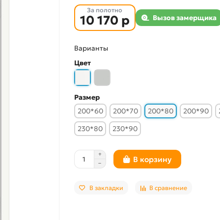
За полотно
10 170 р
Вызов замерщика
Варианты
Цвет
Размер
200*60
200*70
200*80
200*90
230*80
230*90
В корзину
В закладки
В сравнение