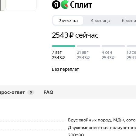
прос-ответ
FAQ
0
Брус хвойных пород, МДФ, сото
Двухкомпонентная полиуретанов
200*80