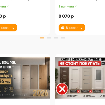
ичии ✓
В наличии ✓
0 р
8 070 р
 корзину
В корзину