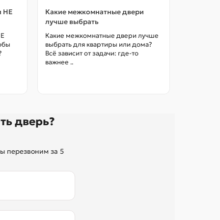
и НЕ
Какие межкомнатные двери
Как выбр
лучше выбрать
межкомна
цены в М
НЕ
Какие межкомнатные двери лучше
тобы
выбрать для квартиры или дома?
Как выбра
?
Всё зависит от задачи: где-то
межкомна
важнее ..
так, чтоб
без переп
ть дверь?
ы перезвоним за 5