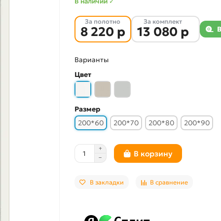
В наличии ✓
За полотно
За комплект
8 220 р
13 080 р
Варианты
Цвет
Размер
200*60
200*70
200*80
200*90
В корзину
В закладки
В сравнение