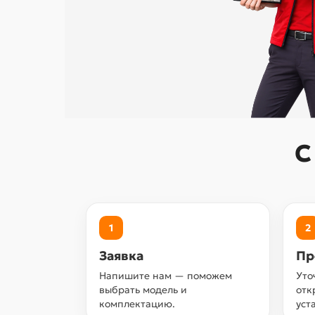
С
1
2
Заявка
Пр
Напишите нам — поможем
Уто
выбрать модель и
отк
комплектацию.
уст