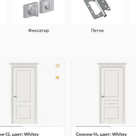
Фиксатор
Петли
и-12, цвет: Whitey
Скинни-14, цвет: Whitey