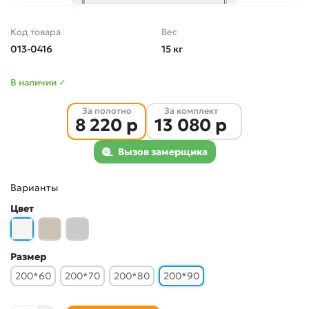
Код товара
Вес
013-0416
15 кг
В наличии ✓
За полотно
За комплект
8 220 р
13 080 р
Вызов замерщика
Варианты
Цвет
Размер
200*60
200*70
200*80
200*90