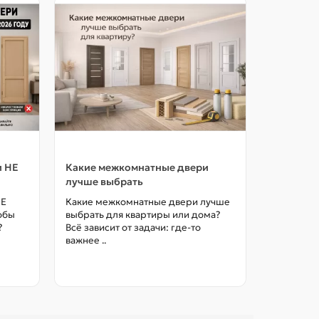
и НЕ
Какие межкомнатные двери
Как выбр
лучше выбрать
межкомна
цены в М
НЕ
Какие межкомнатные двери лучше
тобы
выбрать для квартиры или дома?
Как выбра
?
Всё зависит от задачи: где-то
межкомна
важнее ..
так, чтоб
без переп