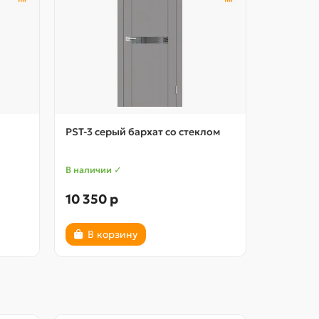
PST-3 серый бархат со стеклом
PST-8 се
В наличии ✓
В наличии
10 350 р
11 270 
В корзину
В ко