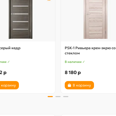
серый кедр
PSK-1 Ривьера крен-экрю со
стеклом
ичии ✓
В наличии ✓
2 р
8 180 р
 корзину
В корзину