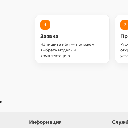
1
2
Заявка
Пр
Напишите нам — поможем
Уто
выбрать модель и
отк
комплектацию.
уст
Информация
Служб