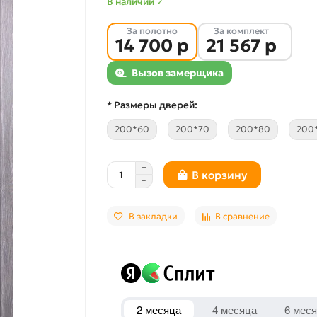
В наличии ✓
За полотно
За комплект
14 700 р
21 567 р
Вызов замерщика
* Размеры дверей:
200*60
200*70
200*80
200
В корзину
В закладки
В сравнение