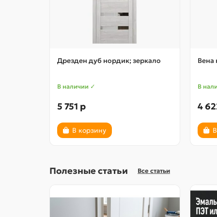
Дрезден дуб нордик; зеркало
Вена
В наличии ✓
В нал
5 751 р
4 62
В корзину
В
Полезные статьи
Все статьи