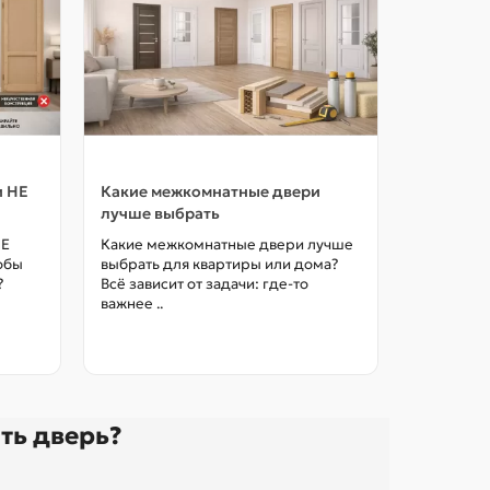
и НЕ
Какие межкомнатные двери
Как выбр
лучше выбрать
межкомна
цены в М
НЕ
Какие межкомнатные двери лучше
тобы
выбрать для квартиры или дома?
Как выбра
?
Всё зависит от задачи: где-то
межкомна
важнее ..
так, чтоб
без переп
ть дверь?