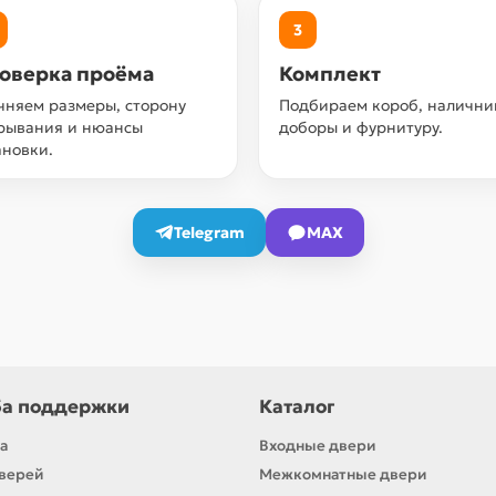
3
оверка проёма
Комплект
чняем размеры, сторону
Подбираем короб, налични
рывания и нюансы
доборы и фурнитуру.
ановки.
Telegram
MAX
а поддержки
Каталог
а
Входные двери
верей
Межкомнатные двери