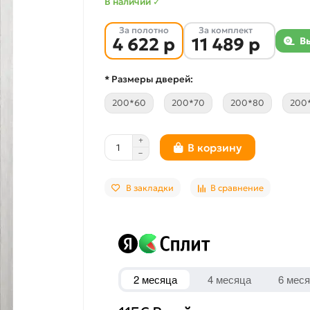
В наличии ✓
За полотно
За комплект
4 622 р
11 489 р
В
* Размеры дверей:
200*60
200*70
200*80
200
В корзину
В закладки
В сравнение