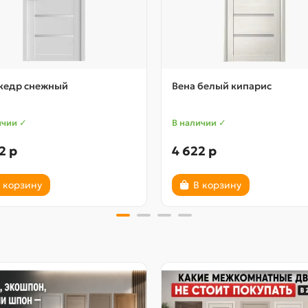
 кедр снежный
Вена белый кипарис
ичии ✓
В наличии ✓
2 р
4 622 р
 корзину
В корзину