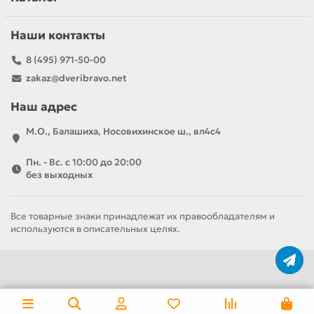
Наши контакты
8 (495) 971-50-00
zakaz@dveribravo.net
Наш адрес
М.О., Балашиха, Носовихинское ш., вл4с4
Пн. - Вс. с 10:00 до 20:00
без выходных
Все товарные знаки принадлежат их правообладателям и
используются в описательных целях.
За полотно
За комплект
10 350 р
17 368 р