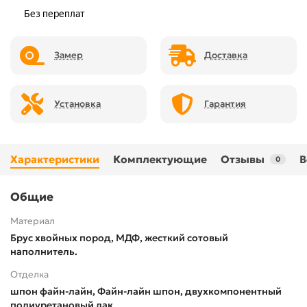
Замер
Доставка
Установка
Гарантия
Характеристики
Комплектующие
Отзывы
В
0
Общие
Материал
Брус хвойных пород, МДФ, жесткий сотовый
наполнитель.
Отделка
шпон файн-лайн, Файн-лайн шпон, двухкомпонентный
полиуретановый лак.