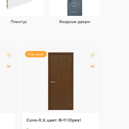
Плинтус
Входные двери
Под заказ
Под заказ
Соло-0.V, цвет: Ф-11 (Орех)
Соло-0.V,