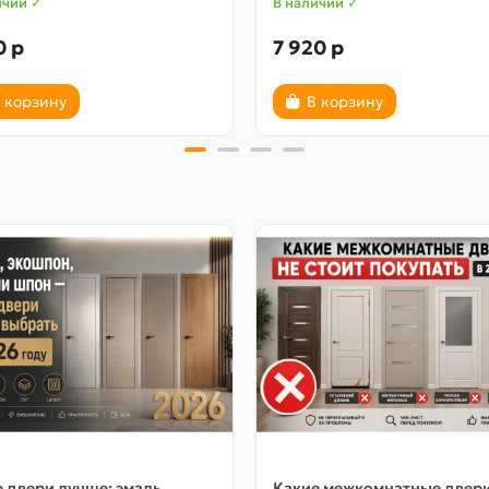
ичии ✓
В наличии ✓
0 р
7 920 р
 корзину
В корзину
 двери лучше: эмаль,
Какие межкомнатные двер