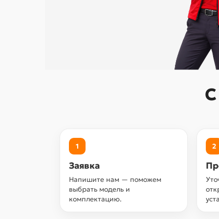
С
1
2
Заявка
Пр
Напишите нам — поможем
Уто
выбрать модель и
отк
комплектацию.
уст