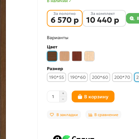
В наличии ✓
За полотно
За комплект
6 570 р
10 440 р
Варианты
Цвет
Размер
190*55
190*60
200*60
200*70
2
В корзину
В закладки
В сравнение