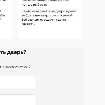
лучше выбрать
межкомна
цены в М
НЕ
Какие межкомнатные двери лучше
тобы
выбрать для квартиры или дома?
Как выбра
?
Всё зависит от задачи: где-то
межкомна
важнее ..
так, чтоб
без переп
ть дверь?
ы перезвоним за 5