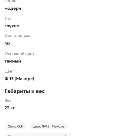
Стиль
модерн
Тип
глухие
Толщина, мм
40
Основной цвет
темный
Цвет
Ф-15 (Макоре)
Габариты и вес
Вес
23 кг
Соло-0.H
цвет: Ф-15 (Макоре)