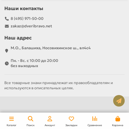
Наши контакты
8 (495) 971-50-00
zakaz@dveribravo.net
Наш адрес
М.О., Балашиха, Носовихинское ш., вл4с4
Пн. - Вс. с 10:00 до 20:00
без выходных
Все товарные знаки принадлежат их правообладателям и
используются в описательных целях.
За полотно
За комплект
7 320 р
11 190 р
Каталог
Поиск
Аккаунт
Закладки
Сравнение
Корзина