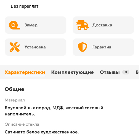
Замер
Доставка
Установка
Гарантия
Характеристики
Комплектующие
Отзывы
В
0
Общие
Материал
Брус хвойных пород, МДФ, жесткий сотовый
наполнитель.
Описание стекла
Сатинато белое художественное.