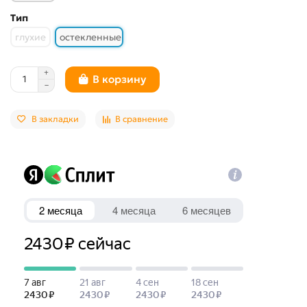
Тип
глухие
остекленные
В корзину
В закладки
В сравнение