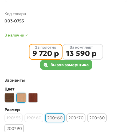
Код товара
003-0755
В наличии ✓
За полотно
За комплект
9 720 р
13 590 р
Вызов замерщика
Варианты
Цвет
Размер
190*55
190*60
200*60
200*70
200*80
200*90