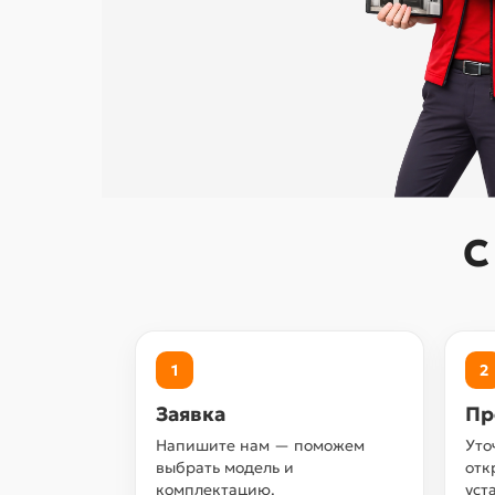
С
1
2
Заявка
Пр
Напишите нам — поможем
Уто
выбрать модель и
отк
комплектацию.
уст