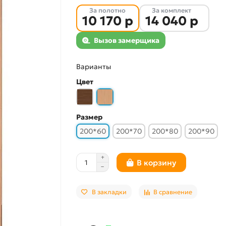
За полотно
За комплект
10 170 р
14 040 р
Вызов замерщика
Варианты
Цвет
Размер
200*60
200*70
200*80
200*90
В корзину
В закладки
В сравнение