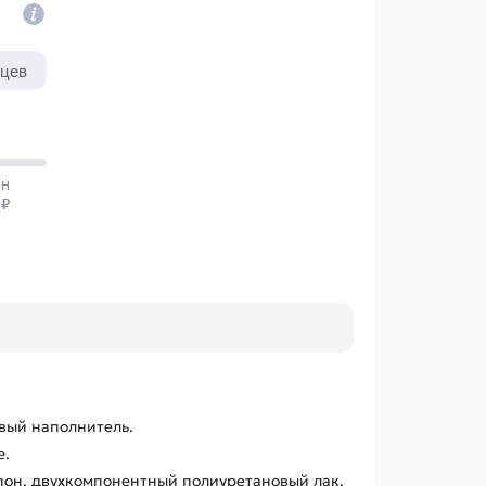
вый наполнитель.
е.
он, двухкомпонентный полиуретановый лак.