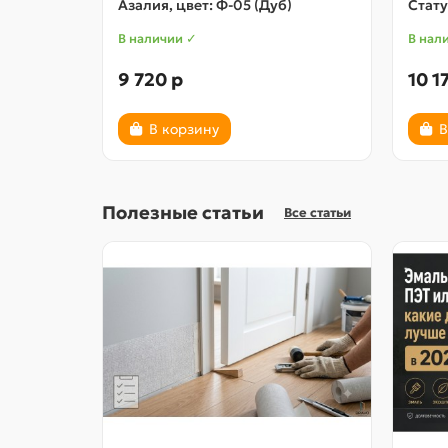
Азалия, цвет: Ф-05 (Дуб)
Стату
В наличии ✓
В нал
9 720 р
10 1
В корзину
В
Полезные статьи
Все статьи