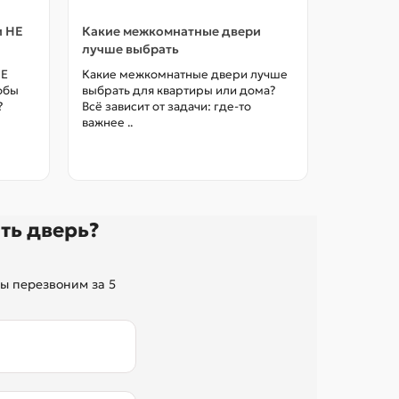
и НЕ
Какие межкомнатные двери
Как выбр
лучше выбрать
межкомна
цены в М
НЕ
Какие межкомнатные двери лучше
тобы
выбрать для квартиры или дома?
Как выбра
?
Всё зависит от задачи: где-то
межкомна
важнее ..
так, чтоб
без переп
ть дверь?
ы перезвоним за 5