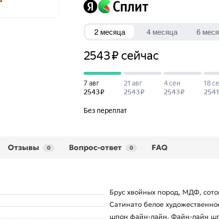
Отзывы
Вопрос-ответ
FAQ
0
0
Брус хвойных пород, МДФ, сото
Сатинато белое художественно
шпон файн-лайн, Файн-лайн шп