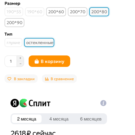
Размер
190*55
190*60
200*60
200*70
200*80
200*90
Тип
глухие
остекленные
В корзину
В закладки
В сравнение