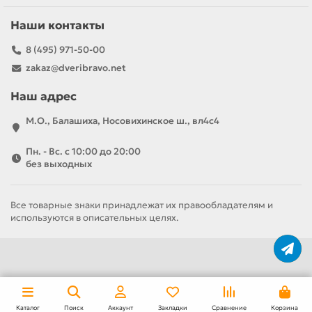
Наши контакты
8 (495) 971-50-00
zakaz@dveribravo.net
Наш адрес
М.О., Балашиха, Носовихинское ш., вл4с4
Пн. - Вс. с 10:00 до 20:00
без выходных
Все товарные знаки принадлежат их правообладателям и
используются в описательных целях.
За полотно
За комплект
5 220 р
9 270 р
Каталог
Поиск
Аккаунт
Закладки
Сравнение
Корзина