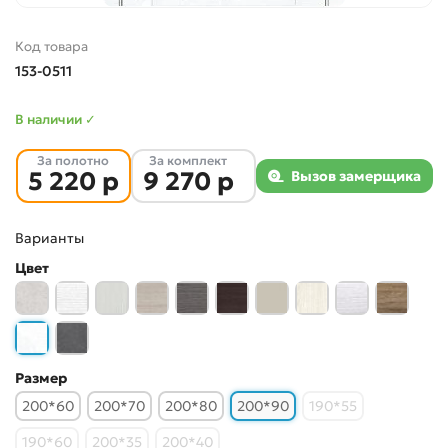
Код товара
153-0511
В наличии ✓
За полотно
За комплект
5 220 р
9 270 р
Вызов замерщика
Варианты
Цвет
Размер
200*60
200*70
200*80
200*90
190*55
190*60
200*35
200*40