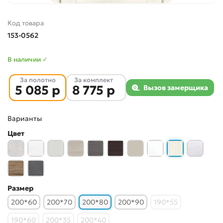
Код товара
153-0562
В наличии ✓
За полотно
За комплект
5 085 р
8 775 р
Вызов замерщика
Варианты
Цвет
Размер
200*60
200*70
200*80
200*90
190*55
190*60
200*35
200*40