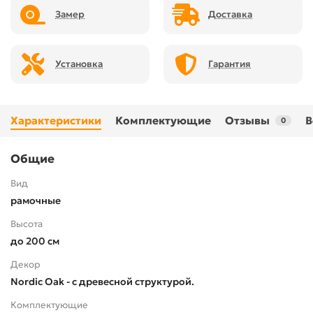
Замер
Доставка
Установка
Гарантия
Характеристики
Комплектующие
Отзывы
В
0
Общие
Вид
рамочные
Высота
до 200 см
Декор
Nordic Oak - с древесной структурой.
Комплектующие