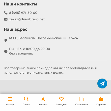
Наши контакты
8 (495) 971-50-00
zakaz@dveribravo.net
Наш адрес
М.О., Балашиха, Носовихинское ш., вл4с4
Пн. - Вс. с 10:00 до 20:00
без выходных
Все товарные знаки принадлежат их правообладателям и
используются в описательных целях.
За полотно
За комплект
5 085 р
8 775 р
Каталог
Поиск
Аккаунт
Закладки
Сравнение
Корзина