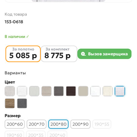
Код товара
153-0618
В наличии ✓
За полотно
За комплект
5 085 р
8 775 р
Вызов замерщика
Варианты
Цвет
Размер
200*60
200*70
200*80
200*90
190*55
190*60
200*35
200*40