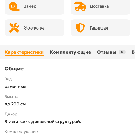
Замер
Доставка
Установка
Гарантия
Характеристики
Комплектующие
Отзывы
В
0
Общие
Вид
рамочные
Высота
до 200 см
Декор
Riviera Ice - с древесной структурой.
Комплектующие