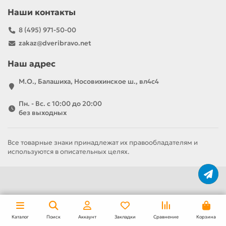
Наши контакты
8 (495) 971-50-00
zakaz@dveribravo.net
Наш адрес
М.О., Балашиха, Носовихинское ш., вл4с4
Пн. - Вс. с 10:00 до 20:00
без выходных
Все товарные знаки принадлежат их правообладателям и
используются в описательных целях.
За полотно
За комплект
4 770 р
8 460 р
Каталог
Поиск
Аккаунт
Закладки
Сравнение
Корзина