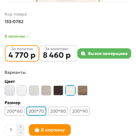
Код товара
153-0782
В наличии ✓
За полотно
За комплект
4 770 р
8 460 р
Вызов замерщика
Варианты
Цвет
Размер
200*60
200*70
200*80
200*90
В корзину