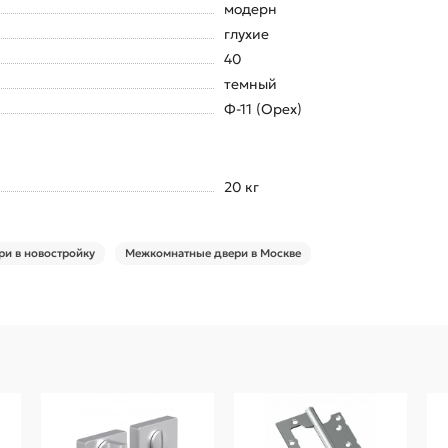
модерн
глухие
40
темный
Ф-11 (Орех)
20 кг
и в новостройку
Межкомнатные двери в Москве