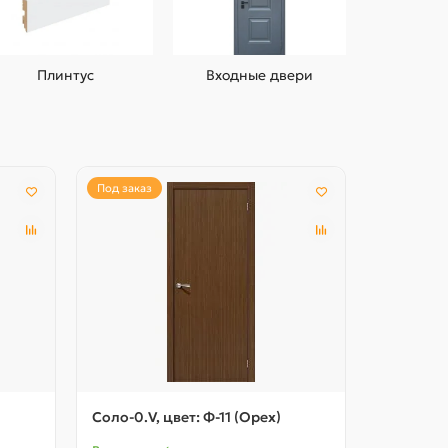
Плинтус
Входные двери
Под заказ
Под заказ
Соло-0.V, цвет: Ф-11 (Орех)
Соло-0.V,