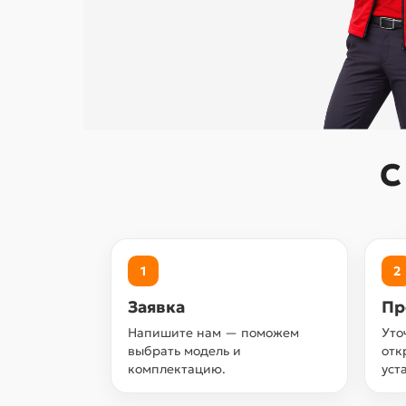
С
1
2
Заявка
Пр
Напишите нам — поможем
Уто
выбрать модель и
отк
комплектацию.
уст