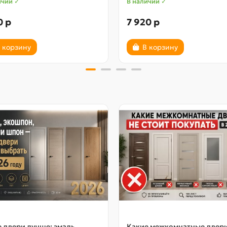
ичии ✓
В наличии ✓
0 р
7 920 р
 корзину
В корзину
 двери лучше: эмаль,
Какие межкомнатные двер