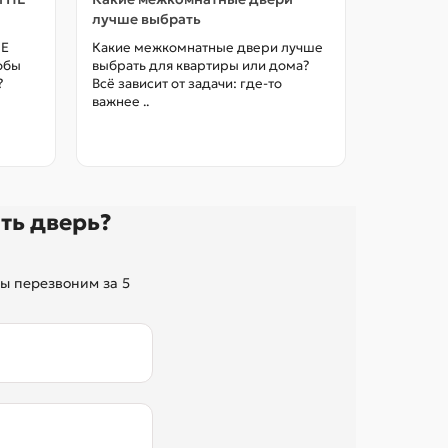
лучше выбрать
межкомна
цены в М
НЕ
Какие межкомнатные двери лучше
тобы
выбрать для квартиры или дома?
Как выбра
?
Всё зависит от задачи: где-то
межкомна
важнее ..
так, чтоб
без переп
ть дверь?
ы перезвоним за 5