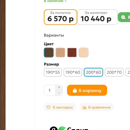
В наличии ✓
За полотно
За комплект
6 570 р
10 440 р
Варианты
Цвет
Размер
190*55
190*60
200*60
200*70
2
В корзину
В закладки
В сравнение