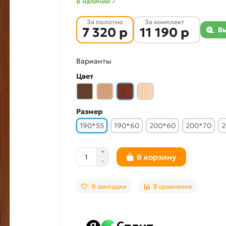
В наличии ✓
За полотно
За комплект
7 320 р
11 190 р
В
Варианты
Цвет
Размер
190*55
190*60
200*60
200*70
2
В корзину
В закладки
В сравнение