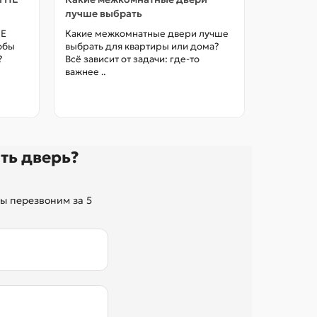
лучше выбрать
межкомна
цены в М
НЕ
Какие межкомнатные двери лучше
тобы
выбрать для квартиры или дома?
Как выбра
?
Всё зависит от задачи: где-то
межкомна
важнее ..
так, чтоб
без переп
ть дверь?
ы перезвоним за 5