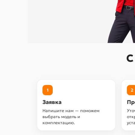
С
1
2
Заявка
Пр
Напишите нам — поможем
Уто
выбрать модель и
отк
комплектацию.
уст