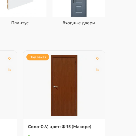
Плинтус
Входные двери
Под заказ
Под заказ
Соло-0.V, цвет: Ф-15 (Макоре)
Соло-0.V,