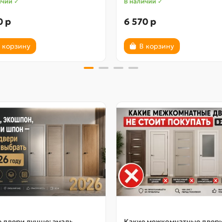
ичии ✓
В наличии ✓
0 р
6 570 р
 корзину
В корзину
 двери лучше: эмаль,
Какие межкомнатные двер