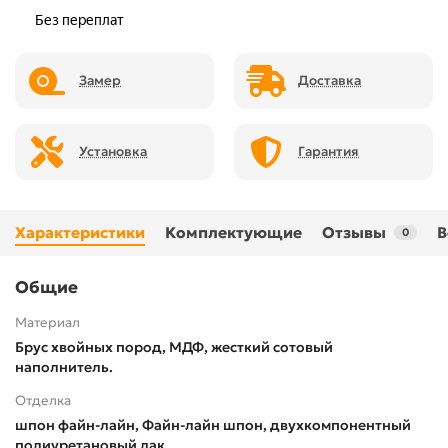
Замер
Доставка
Установка
Гарантия
Характеристики
Комплектующие
Отзывы
В
0
Общие
Материал
Брус хвойных пород, МДФ, жесткий сотовый
наполнитель.
Отделка
шпон файн-лайн, Файн-лайн шпон, двухкомпонентный
полиуретановый лак.