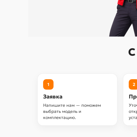
С
1
2
Заявка
Пр
Напишите нам — поможем
Уто
выбрать модель и
отк
комплектацию.
уст