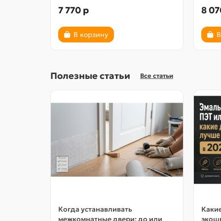
7 770 р
8 07
В корзину
В
Полезные статьи
Все статьи
Когда устанавливать
Какие
межкомнатные двери: до или
экошп