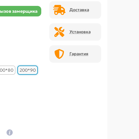
Доставка
ызов замерщика
Установка
Гарантия
00*80
200*90