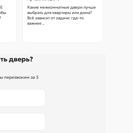
цены в М
НЕ
Какие межкомнатные двери лучше
тобы
выбрать для квартиры или дома?
Как выбра
?
Всё зависит от задачи: где-то
межкомна
важнее ..
так, чтоб
без переп
ть дверь?
ы перезвоним за 5