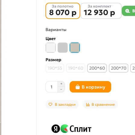
За полотно
За комплект
8 070 р
12 930 р
В
Варианты
Цвет
Размер
190*55
190*60
200*60
200*70
2
В корзину
В закладки
В сравнение