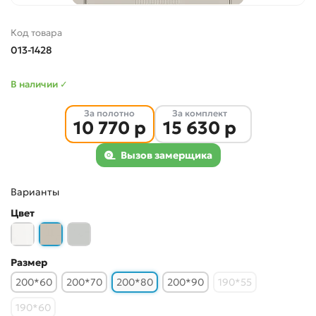
Код товара
013-1428
В наличии ✓
За полотно
За комплект
10 770 р
15 630 р
Вызов замерщика
Варианты
Цвет
Размер
200*60
200*70
200*80
200*90
190*55
190*60