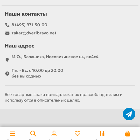
Наши контакты
8 (495) 971-50-00
zakaz@dveribravo.net
Наш адрес
М.О., Балашиха, Носовихинское ш., вл4с4
Пн. - Вс. с 10:00 до 20:00
без выходных
Все товарные знаки принадлежат их правообладателям и
используются в описательных целях.
За полотно
За комплект
10 770 р
15 630 р