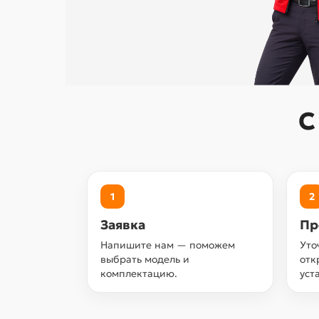
С
1
2
Заявка
Пр
Напишите нам — поможем
Уто
выбрать модель и
отк
комплектацию.
уст