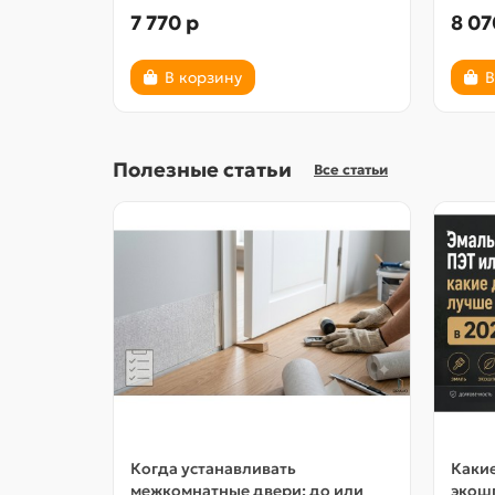
7 770 р
8 07
В корзину
В
Полезные статьи
Все статьи
Когда устанавливать
Какие
межкомнатные двери: до или
экошп