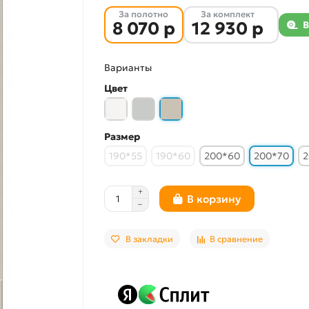
За полотно
За комплект
8 070 р
12 930 р
В
Варианты
Цвет
Размер
190*55
190*60
200*60
200*70
2
В корзину
В закладки
В сравнение