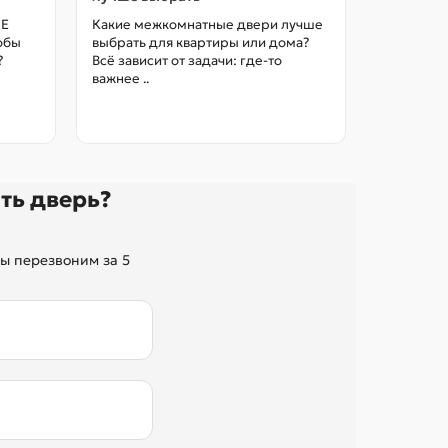
цены в М
НЕ
Какие межкомнатные двери лучше
тобы
выбрать для квартиры или дома?
Как выбра
?
Всё зависит от задачи: где-то
межкомна
важнее ..
так, чтоб
без переп
ть дверь?
ы перезвоним за 5