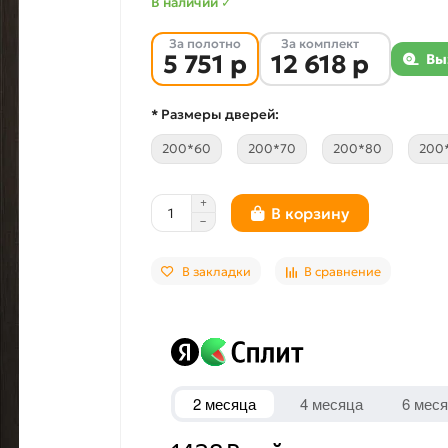
В наличии ✓
За полотно
За комплект
5 751 р
12 618 р
Вы
* Размеры дверей:
200*60
200*70
200*80
200
В корзину
В закладки
В сравнение