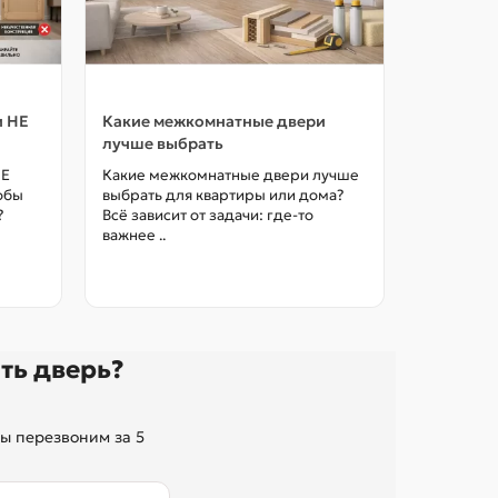
и НЕ
Какие межкомнатные двери
Как выбр
лучше выбрать
межкомна
цены в М
НЕ
Какие межкомнатные двери лучше
тобы
выбрать для квартиры или дома?
Как выбра
?
Всё зависит от задачи: где-то
межкомна
важнее ..
так, чтоб
без переп
ть дверь?
ы перезвоним за 5