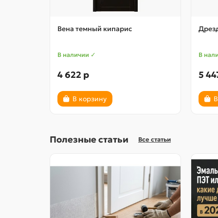
Вена темный кипарис
Дрезд
В наличии ✓
В нал
4 622 р
5 44
В корзину
В
Полезные статьи
Все статьи