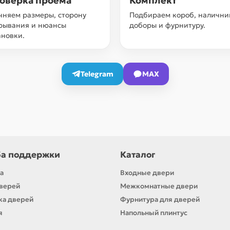
оверка проёма
Комплект
чняем размеры, сторону
Подбираем короб, налични
рывания и нюансы
доборы и фурнитуру.
ановки.
Telegram
MAX
а поддержки
Каталог
а
Входные двери
верей
Межкомнатные двери
ка дверей
Фурнитура для дверей
я
Напольный плинтус