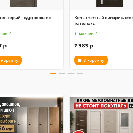
ен серый кедр; зеркало
Кельн темный кипарис, сте
мателюкс
ичии ✓
В наличии ✓
7 р
7 383 р
 корзину
В корзину