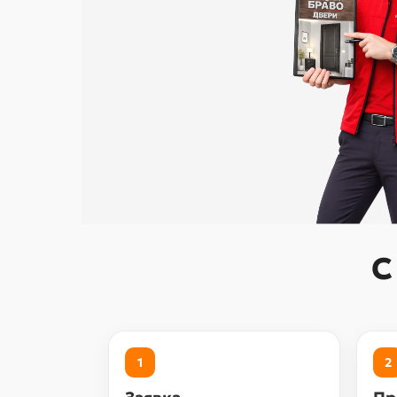
С
1
2