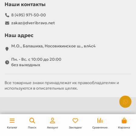
Наши контакты
8 (495) 971-50-00
zakaz@dveribravo.net
Наш адрес
М.О., Балашиха, Носовихинское ш., вл4с4
Пн. - Вс. с 10:00 до 20:00
без выходных
Все товарные знаки принадлежат их правообладателям и
используются в описательных целях.
За полотно
За комплект
7 320 р
10 650 р
Каталог
Поиск
Аккаунт
Закладки
Сравнение
Корзина