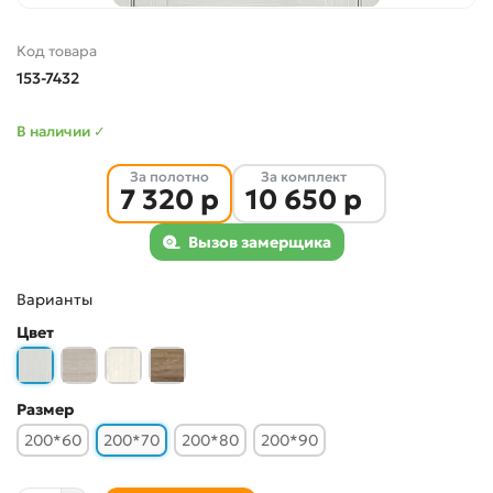
Код товара
153-7432
В наличии ✓
За полотно
За комплект
7 320 р
10 650 р
Вызов замерщика
Варианты
Цвет
Размер
200*60
200*70
200*80
200*90