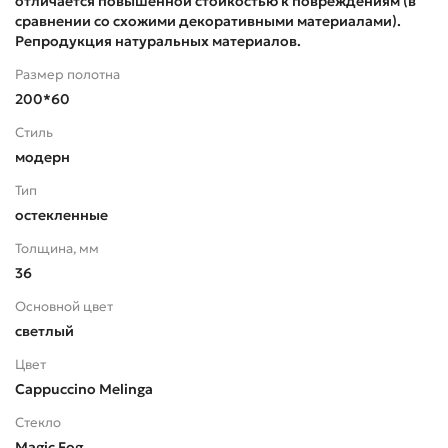
отличается повышенной стойкостью к повреждениям (в
сравнении со схожими декоративными материалами).
Репродукция натуральных материалов.
Размер полотна
200*60
Стиль
модерн
Тип
остекленные
Толщина, мм
36
Основной цвет
светлый
Цвет
Cappuccino Melinga
Стекло
Magic Fog