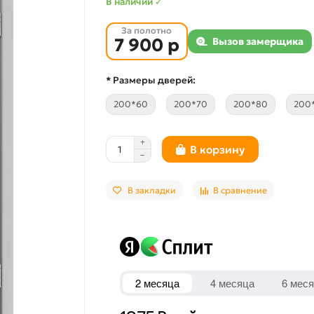
В наличии ✓
За полотно
7 900 р
Вызов замерщика
* Размеры дверей:
200*60
200*70
200*80
200
В корзину
В закладки
В сравнение