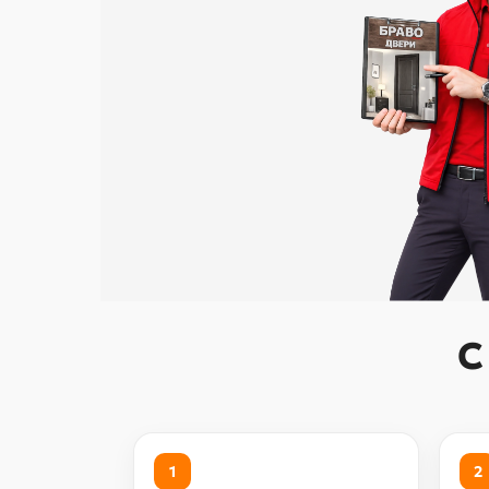
С
1
2