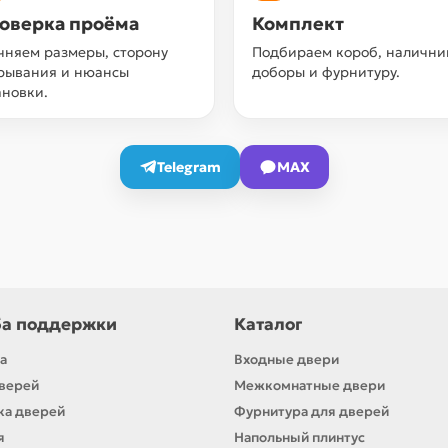
оверка проёма
Комплект
чняем размеры, сторону
Подбираем короб, налични
рывания и нюансы
доборы и фурнитуру.
ановки.
Telegram
MAX
а поддержки
Каталог
а
Входные двери
верей
Межкомнатные двери
ка дверей
Фурнитура для дверей
я
Напольный плинтус