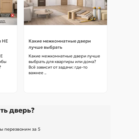
и НЕ
Какие межкомнатные двери
Как выбр
лучше выбрать
межкомна
цены в М
НЕ
Какие межкомнатные двери лучше
тобы
выбрать для квартиры или дома?
Как выбра
?
Всё зависит от задачи: где-то
межкомна
важнее ..
так, чтоб
без переп
ть дверь?
ы перезвоним за 5