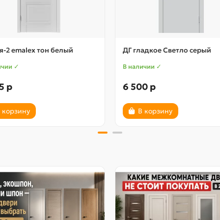
-2 emalex тон белый
ДГ гладкое Светло серый
ичии ✓
В наличии ✓
5 р
6 500 р
 корзину
В корзину