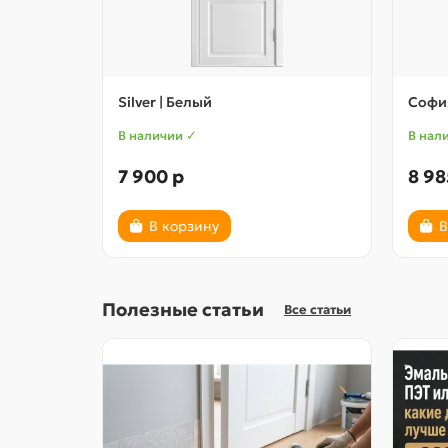
Silver | Белый
София
В наличии ✓
В нал
7 900 р
8 98
В корзину
В
Полезные статьи
Все статьи