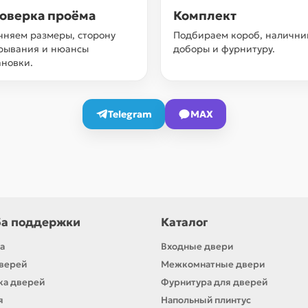
оверка проёма
Комплект
чняем размеры, сторону
Подбираем короб, налични
рывания и нюансы
доборы и фурнитуру.
ановки.
Telegram
MAX
а поддержки
Каталог
а
Входные двери
верей
Межкомнатные двери
ка дверей
Фурнитура для дверей
я
Напольный плинтус