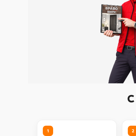
С
1
2