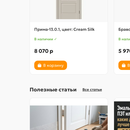
Прима-13.0.1, цвет: Cream Silk
Браво
В наличии ✓
В нал
8 070 р
5 97
В корзину
В
Полезные статьи
Все статьи