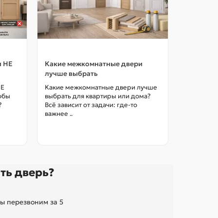
и НЕ
Какие межкомнатные двери
Как выбр
лучше выбрать
межкомна
цены в М
НЕ
Какие межкомнатные двери лучше
тобы
выбрать для квартиры или дома?
Как выбра
?
Всё зависит от задачи: где-то
межкомна
важнее ..
так, чтоб
без переп
ть дверь?
ы перезвоним за 5