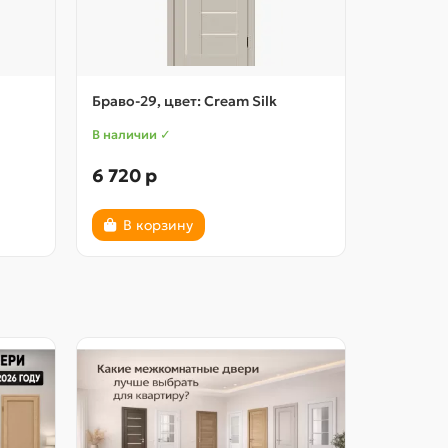
Браво-29, цвет: Cream Silk
Прима-11.
В наличии ✓
В наличии
6 720 р
8 070 р
В корзину
В ко