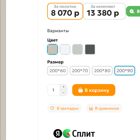
За полотно
За комплект
8 070 р
13 380 р
В
Варианты
Цвет
Размер
200*60
200*70
200*80
200*90
В корзину
В закладки
В сравнение