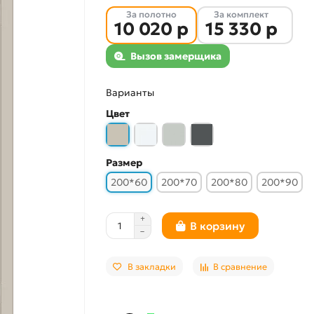
За полотно
За комплект
10 020 р
15 330 р
Вызов замерщика
Варианты
Цвет
Размер
200*60
200*70
200*80
200*90
В корзину
В закладки
В сравнение