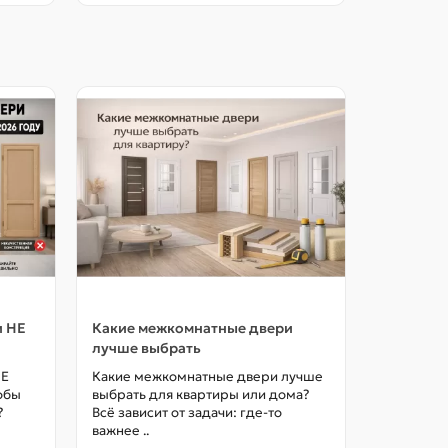
и НЕ
Какие межкомнатные двери
Как выбр
лучше выбрать
межкомна
цены в М
НЕ
Какие межкомнатные двери лучше
тобы
выбрать для квартиры или дома?
Как выбра
?
Всё зависит от задачи: где-то
межкомна
важнее ..
так, чтоб