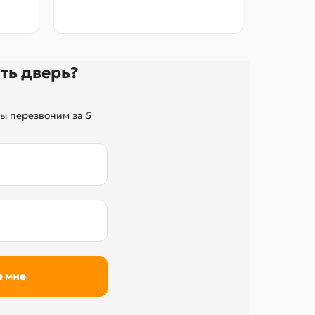
без переп
ть дверь?
ы перезвоним за 5