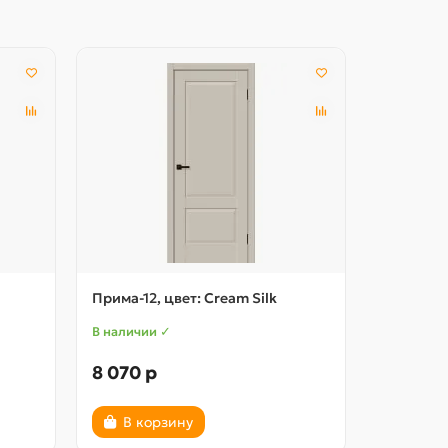
Под заказ
Прима-12, цвет: Cream Silk
Неокласси
В наличии ✓
В наличии
8 070 р
10 020 
В корзину
В ко