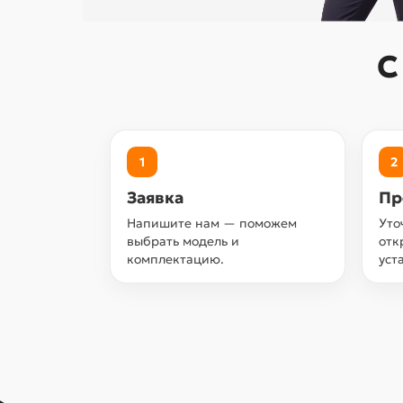
С
1
2
Заявка
Пр
Напишите нам — поможем
Уто
выбрать модель и
отк
комплектацию.
уст