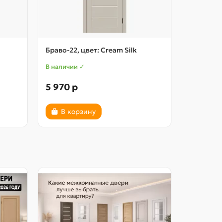
Браво-22, цвет: Cream Silk
Браво-22,
В наличии ✓
В наличии
5 970 р
5 970 р
В корзину
В ко