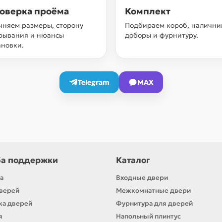
оверка проёма
Комплект
чняем размеры, сторону
Подбираем короб, налични
рывания и нюансы
доборы и фурнитуру.
ановки.
Telegram
MAX
а поддержки
Каталог
а
Входные двери
верей
Межкомнатные двери
ка дверей
Фурнитура для дверей
я
Напольный плинтус