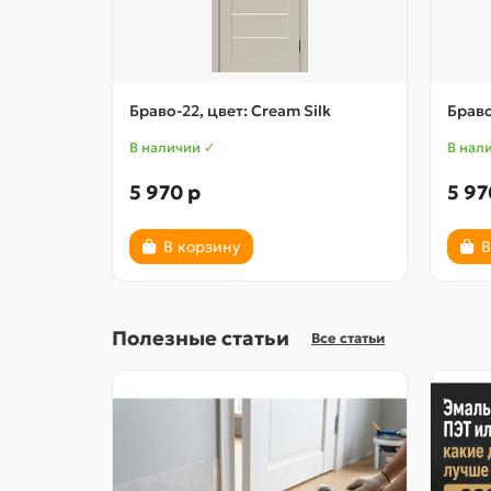
Браво-22, цвет: Cream Silk
Браво
В наличии ✓
В нал
5 970 р
5 97
В корзину
В
Полезные статьи
Все статьи