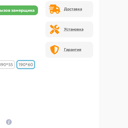
Доставка
ызов замерщика
Установка
Гарантия
190*55
190*60