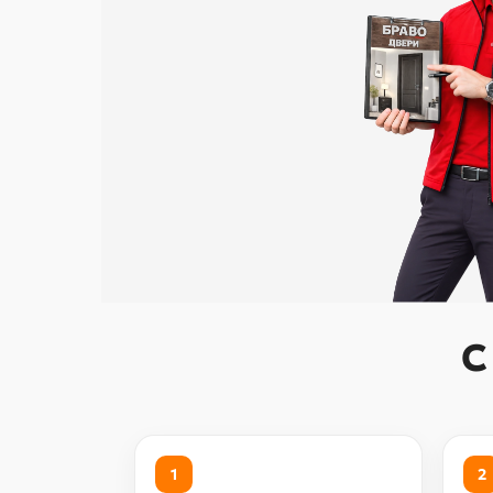
С
1
2