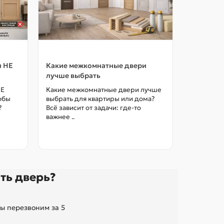
и НЕ
Какие межкомнатные двери
Как выбр
лучше выбрать
межкомна
цены в М
НЕ
Какие межкомнатные двери лучше
тобы
выбрать для квартиры или дома?
Как выбра
?
Всё зависит от задачи: где-то
межкомна
важнее ..
так, чтоб
без переп
ть дверь?
ы перезвоним за 5