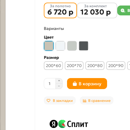
За полотно
За комплект
6 720 р
12 030 р
В
Варианты
Цвет
Размер
200*60
200*70
200*80
200*90
В корзину
В закладки
В сравнение