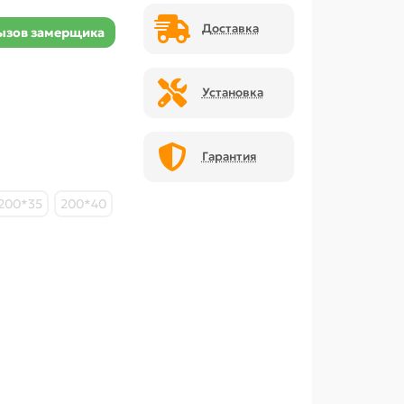
Доставка
ызов замерщика
Установка
Гарантия
200*35
200*40