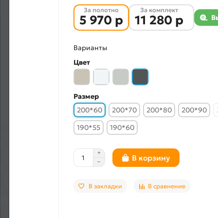
За полотно
За комплект
5 970 р
11 280 р
В
Варианты
Цвет
Размер
200*60
200*70
200*80
200*90
190*55
190*60
В корзину
В закладки
В сравнение