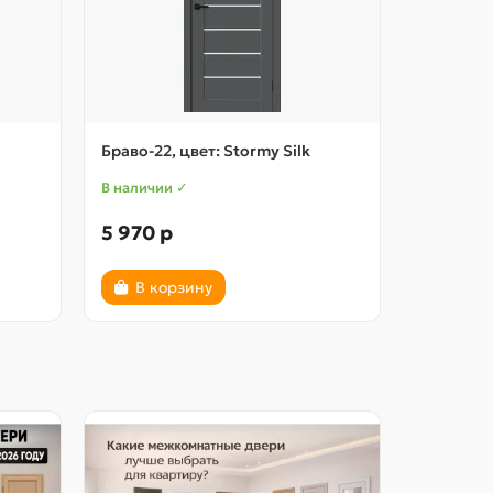
Браво-22, цвет: Stormy Silk
Браво-22,
В наличии ✓
В наличии
5 970 р
5 970 р
В корзину
В ко