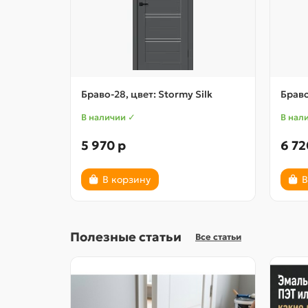
Браво-28, цвет: Stormy Silk
Браво
В наличии ✓
В нал
5 970 р
6 72
В корзину
В
Полезные статьи
Все статьи