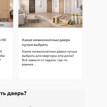
и НЕ
Какие межкомнатные двери
Как выбр
лучше выбрать
межкомна
цены в М
НЕ
Какие межкомнатные двери лучше
тобы
выбрать для квартиры или дома?
Как выбра
?
Всё зависит от задачи: где-то
межкомна
важнее ..
так, чтоб
без переп
ть дверь?