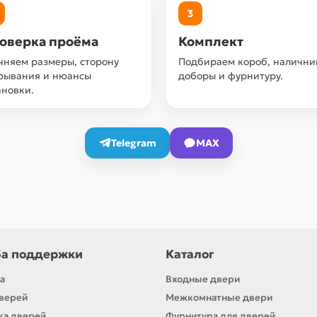
3
оверка проёма
Комплект
чняем размеры, сторону
Подбираем короб, налични
рывания и нюансы
доборы и фурнитуру.
ановки.
Telegram
MAX
а поддержки
Каталог
а
Входные двери
верей
Межкомнатные двери
ка дверей
Фурнитура для дверей