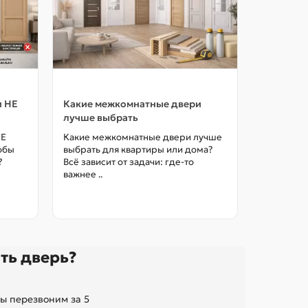
и НЕ
Какие межкомнатные двери
Как выбр
лучше выбрать
межкомна
цены в М
НЕ
Какие межкомнатные двери лучше
тобы
выбрать для квартиры или дома?
Как выбра
?
Всё зависит от задачи: где-то
межкомна
важнее ..
так, чтоб
без переп
ть дверь?
ы перезвоним за 5