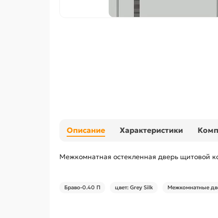
Описание
Характеристики
Ком
Межкомнатная остекленная дверь щитовой ко
Браво-0.40 П
цвет: Grey Silk
Межкомнатные две