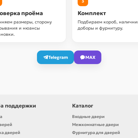
3
оверка проёма
Комплект
чняем размеры, сторону
Подбираем короб, налични
рывания и нюансы
доборы и фурнитуру.
ановки.
Telegram
MAX
а поддержки
Каталог
а
Входные двери
верей
Межкомнатные двери
ка дверей
Фурнитура для дверей