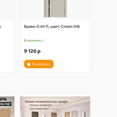
k
Браво-0.40 П, цвет: Cream Silk
Браво-0.4
В наличии ✓
В наличии
9 120 р
9 120 р
В корзину
В ко