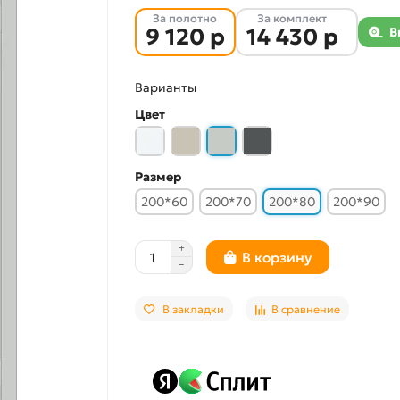
За полотно
За комплект
9 120 р
14 430 р
В
Варианты
Цвет
Размер
200*60
200*70
200*80
200*90
В корзину
В закладки
В сравнение