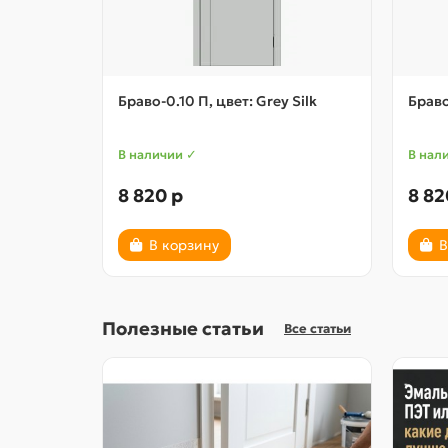
Браво-0.10 П, цвет: Grey Silk
Браво
В наличии ✓
В нал
8 820 р
8 82
В корзину
В
Полезные статьи
Все статьи