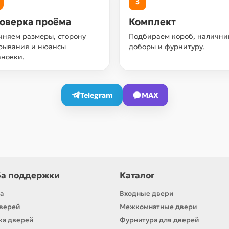
3
оверка проёма
Комплект
чняем размеры, сторону
Подбираем короб, налични
рывания и нюансы
доборы и фурнитуру.
ановки.
Telegram
MAX
а поддержки
Каталог
а
Входные двери
верей
Межкомнатные двери
ка дверей
Фурнитура для дверей