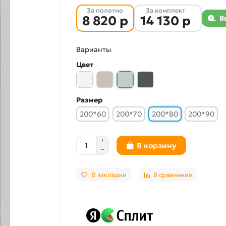
За полотно
За комплект
8 820 р
14 130 р
В
Варианты
Цвет
Размер
200*60
200*70
200*80
200*90
В корзину
В закладки
В сравнение