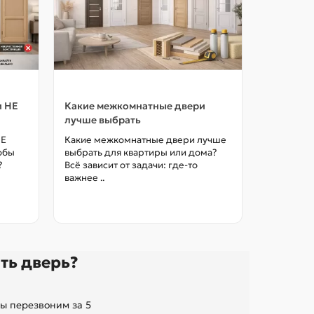
и НЕ
Какие межкомнатные двери
Как выбр
лучше выбрать
межкомна
цены в М
НЕ
Какие межкомнатные двери лучше
тобы
выбрать для квартиры или дома?
Как выбра
?
Всё зависит от задачи: где-то
межкомна
важнее ..
так, чтоб
без переп
ть дверь?
ы перезвоним за 5