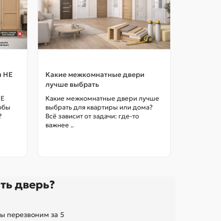
и НЕ
Какие межкомнатные двери
Как выбр
лучше выбрать
межкомна
цены в М
НЕ
Какие межкомнатные двери лучше
тобы
выбрать для квартиры или дома?
Как выбра
?
Всё зависит от задачи: где-то
межкомна
важнее ..
так, чтоб
без переп
ть дверь?
ы перезвоним за 5