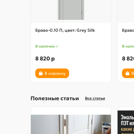
Браво-0.10 П, цвет: Grey Silk
Браво
В наличии ✓
В нал
8 820 р
8 82
В корзину
В
Полезные статьи
Все статьи