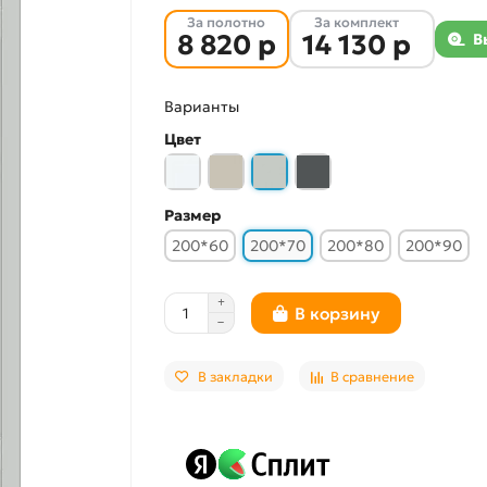
За полотно
За комплект
8 820 р
14 130 р
В
Варианты
Цвет
Размер
200*60
200*70
200*80
200*90
В корзину
В закладки
В сравнение