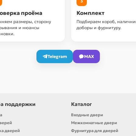
3
оверка проёма
Комплект
чняем размеры, сторону
Подбираем короб, налични
рывания и нюансы
доборы и фурнитуру.
ановки.
Telegram
MAX
а поддержки
Каталог
а
Входные двери
верей
Межкомнатные двери
ка дверей
Фурнитура для дверей