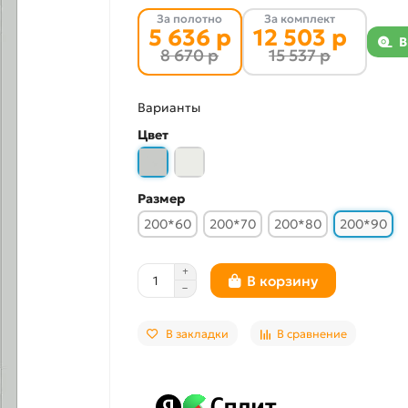
За полотно
За комплект
5 636 р
12 503 р
В
8 670 р
15 537 р
Варианты
Цвет
Размер
200*60
200*70
200*80
200*90
В корзину
В закладки
В сравнение