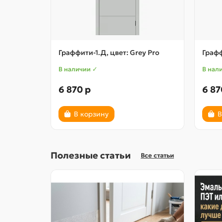
Граффити-1.Д, цвет: Grey Pro
Графф
В наличии ✓
В нал
6 870 р
6 87
В корзину
В
Полезные статьи
Все статьи