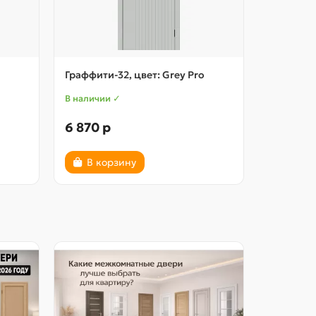
Граффити-32, цвет: Grey Pro
Граффити-
В наличии ✓
В наличии
6 870 р
6 870 р
В корзину
В ко