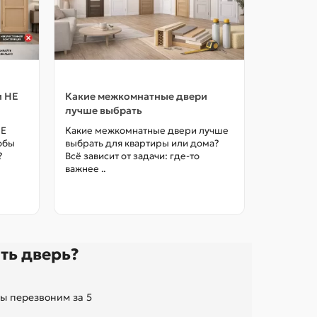
и НЕ
Какие межкомнатные двери
Как выбр
лучше выбрать
межкомна
цены в М
НЕ
Какие межкомнатные двери лучше
тобы
выбрать для квартиры или дома?
Как выбра
?
Всё зависит от задачи: где-то
межкомна
важнее ..
так, чтоб
без переп
ть дверь?
ы перезвоним за 5