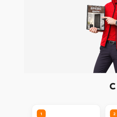
С
1
2