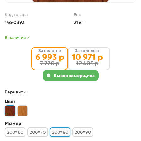
Код товара
Вес
146-0393
21 кг
В наличии ✓
За полотно
За комплект
6 993 р
10 971 р
7 770 р
12 405 р
Вызов замерщика
Варианты
Цвет
Размер
200*60
200*70
200*80
200*90