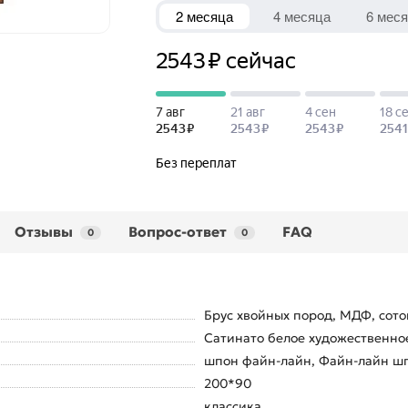
Отзывы
Вопрос-ответ
FAQ
0
0
Брус хвойных пород, МДФ, сото
Сатинато белое художественно
шпон файн-лайн, Файн-лайн шп
200*90
классика