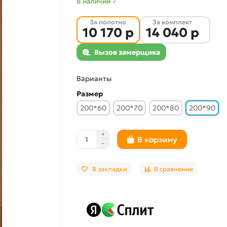
В наличии ✓
За полотно
За комплект
10 170 р
14 040 р
Вызов замерщика
Варианты
Размер
200*60
200*70
200*80
200*90
В корзину
В закладки
В сравнение