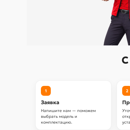
С
1
2
Заявка
Пр
Напишите нам — поможем
Уто
выбрать модель и
отк
комплектацию.
уст