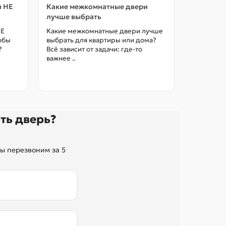
и НЕ
Какие межкомнатные двери
Как выбр
лучше выбрать
межкомна
цены в М
НЕ
Какие межкомнатные двери лучше
тобы
выбрать для квартиры или дома?
Как выбра
?
Всё зависит от задачи: где-то
межкомна
важнее ..
так, чтоб
без переп
ть дверь?
ы перезвоним за 5