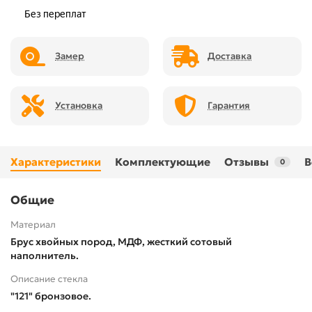
Замер
Доставка
Установка
Гарантия
Характеристики
Комплектующие
Отзывы
В
0
Общие
Материал
Брус хвойных пород, МДФ, жесткий сотовый
наполнитель.
Описание стекла
"121" бронзовое.