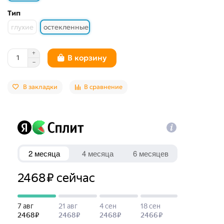
Тип
глухие
остекленные
В корзину
В закладки
В сравнение