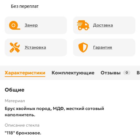
Замер
Доставка
Установка
Гарантия
Характеристики
Комплектующие
Отзывы
В
0
Общие
Материал
Брус хвойных пород, МДФ, жесткий сотовый
наполнитель.
Описание стекла
"118" бронзовое.