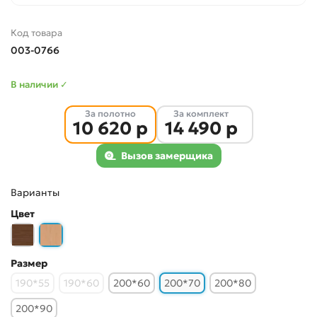
Код товара
003-0766
В наличии ✓
За полотно
За комплект
10 620 р
14 490 р
Вызов замерщика
Варианты
Цвет
Размер
190*55
190*60
200*60
200*70
200*80
200*90