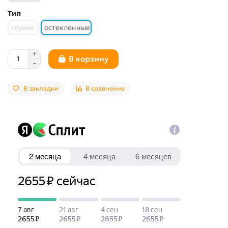
Тип
глухие
остекленные
В корзину
В закладки
В сравнение