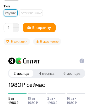
Тип
глухие
остекленные
В корзину
В закладки
В сравнение