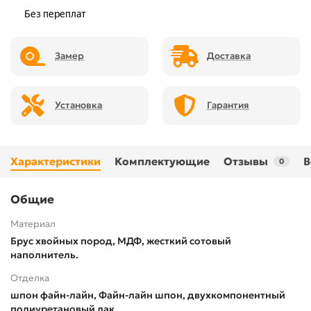
Замер
Доставка
Установка
Гарантия
Характеристики
Комплектующие
Отзывы
В
0
Общие
Материал
Брус хвойных пород, МДФ, жесткий сотовый
наполнитель.
Отделка
шпон файн-лайн, Файн-лайн шпон, двухкомпонентный
полиуретановый лак.