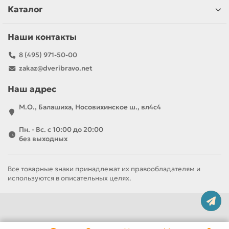
Каталог
Наши контакты
8 (495) 971-50-00
zakaz@dveribravo.net
Наш адрес
М.О., Балашиха, Носовихинское ш., вл4с4
Пн. - Вс. с 10:00 до 20:00
без выходных
Все товарные знаки принадлежат их правообладателям и
используются в описательных целях.
За полотно
За комплект
7 920 р
11 790 р