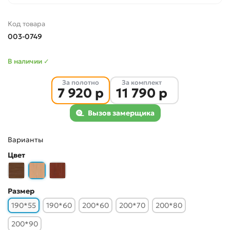
Код товара
003-0749
В наличии ✓
За полотно
За комплект
7 920 р
11 790 р
Вызов замерщика
Варианты
Цвет
Размер
190*55
190*60
200*60
200*70
200*80
200*90