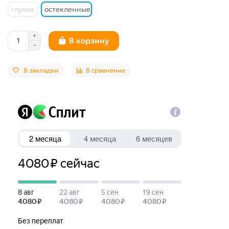
глухие
остекленные
В корзину
В закладки
В сравнение