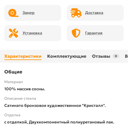
Замер
Доставка
Установка
Гарантия
Характеристики
Комплектующие
Отзывы
В
0
Общие
Материал
100% массив сосны.
Описание стекла
Сатинато бронзовое художественное "Кристалл".
Отделка
с отделкой, Двухкомпонентный полиуретановый лак.