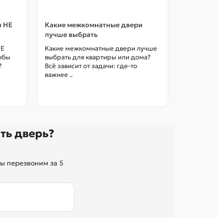
и НЕ
Какие межкомнатные двери
Как выбр
лучше выбрать
межкомна
цены в М
НЕ
Какие межкомнатные двери лучше
тобы
выбрать для квартиры или дома?
Как выбра
?
Всё зависит от задачи: где-то
межкомна
важнее ..
так, чтоб
без переп
ть дверь?
ы перезвоним за 5