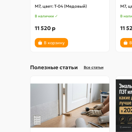
М7, цвет: Т-04 (Медовый)
М7, ц
В наличии ✓
В нал
11 520 р
11 5
В корзину
В
Полезные статьи
Все статьи