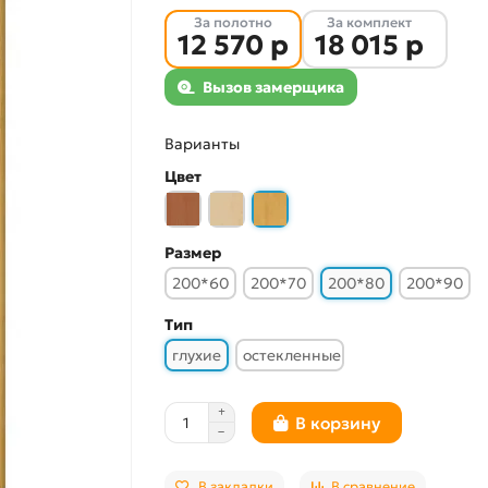
За полотно
За комплект
12 570 р
18 015 р
Вызов замерщика
Варианты
Цвет
Размер
200*60
200*70
200*80
200*90
Тип
глухие
остекленные
В корзину
В закладки
В сравнение