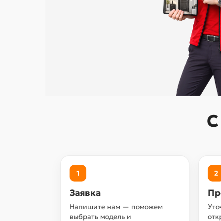
С
1
2
Заявка
Пр
Напишите нам — поможем
Уто
выбрать модель и
отк