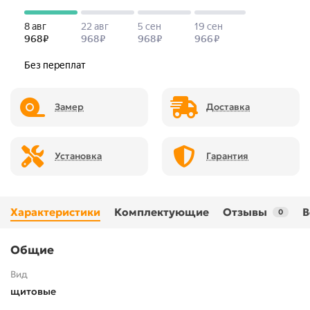
Замер
Доставка
Установка
Гарантия
Характеристики
Комплектующие
Отзывы
В
0
Общие
Вид
щитовые