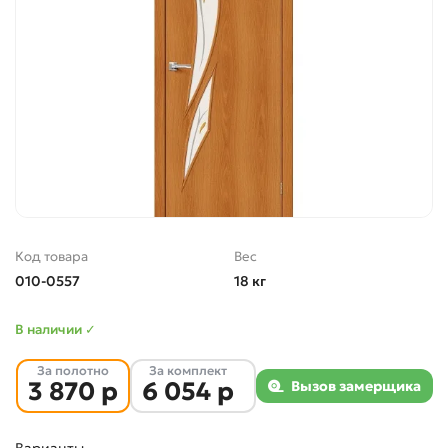
Код товара
Вес
010-0557
18 кг
В наличии ✓
За полотно
За комплект
3 870 р
6 054 р
Вызов замерщика
Варианты