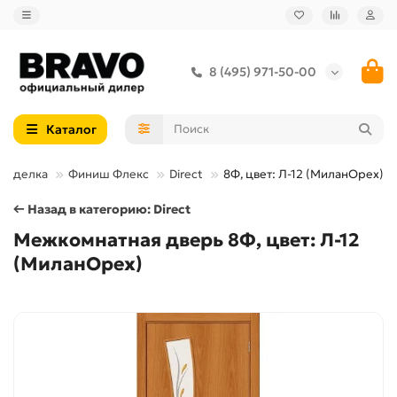
8 (495) 971-50-00
Каталог
Отделка
Финиш Флекс
Direct
8Ф, цвет: Л-12 (МиланОрех)
← Назад в категорию: Direct
Межкомнатная дверь 8Ф, цвет: Л-12
(МиланОрех)