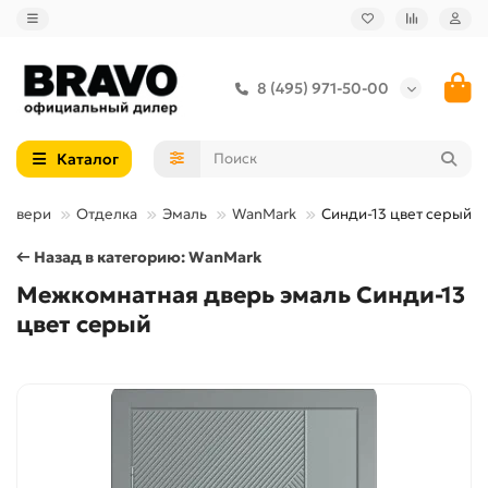
8 (495) 971-50-00
Каталог
 двери
Отделка
Эмаль
WanMark
Синди-13 цвет серый
← Назад в категорию: WanMark
Межкомнатная дверь эмаль Синди-13
цвет серый