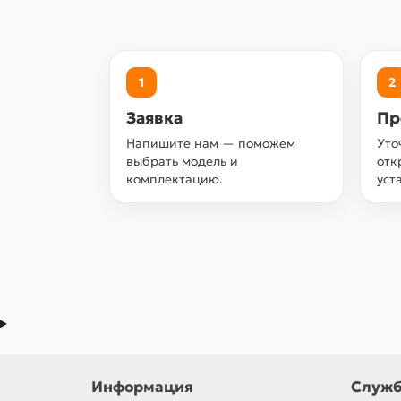
1
2
Заявка
Пр
Напишите нам — поможем
Уто
выбрать модель и
отк
комплектацию.
уст
Информация
Служб