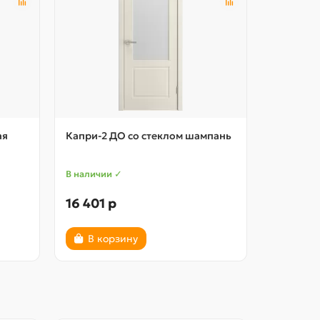
ая
Капри-2 ДО со стеклом шампань
Прованс 
В наличии ✓
В наличии
16 401 р
16 707 
В корзину
В ко