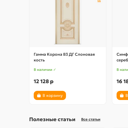
Гамма Корона В3 ДГ Слоновая
Симфо
кость
сере
В наличии ✓
В нал
12 128 р
16 1
В корзину
В
Полезные статьи
Все статьи