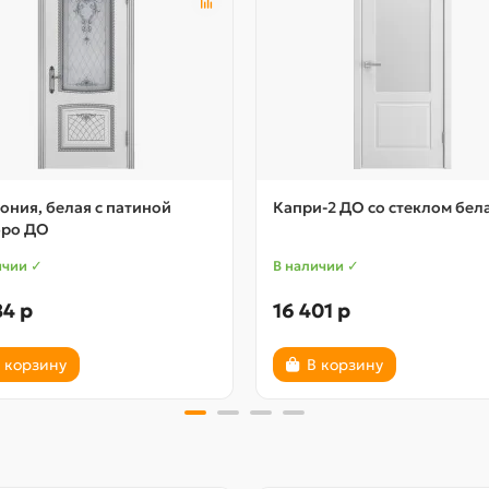
ния, белая с патиной
Капри-2 ДО со стеклом бел
бро ДО
ичии ✓
В наличии ✓
84 р
16 401 р
 корзину
В корзину