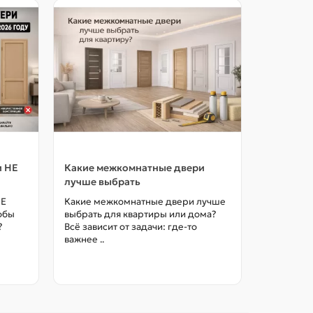
и НЕ
Какие межкомнатные двери
Как выбр
лучше выбрать
межкомна
цены в М
НЕ
Какие межкомнатные двери лучше
тобы
выбрать для квартиры или дома?
Как выбра
?
Всё зависит от задачи: где-то
межкомна
важнее ..
так, чтоб
без переп