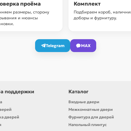
оверка проёма
Комплект
чняем размеры, сторону
Подбираем короб, налични
рывания и нюансы
доборы и фурнитуру.
ановки.
Telegram
MAX
а поддержки
Каталог
а
Входные двери
верей
Межкомнатные двери
ка дверей
Фурнитура для дверей
я
Напольный плинтус