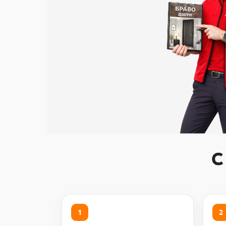
С
1
2