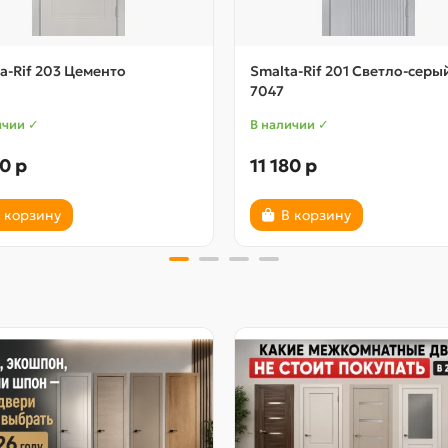
a-Rif 203 Цементо
Smalta-Rif 201 Светло-серы
7047
ичии ✓
В наличии ✓
80 р
11 180 р
 корзину
В корзину