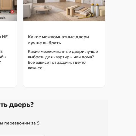
и НЕ
Какие межкомнатные двери
Как выбр
лучше выбрать
межкомна
цены в М
НЕ
Какие межкомнатные двери лучше
тобы
выбрать для квартиры или дома?
Как выбра
?
Всё зависит от задачи: где-то
межкомна
важнее ..
так, чтоб
без переп
ть дверь?
ы перезвоним за 5