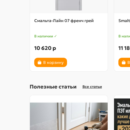
Смальта-Лайн 07 френч грей
Smalt
В наличии ✓
В нал
10 620 р
11 1
В корзину
В
Полезные статьи
Все статьи