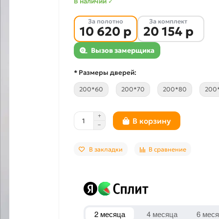
В наличии ✓
За полотно
За комплект
10 620 р
20 154 р
Вызов замерщика
* Размеры дверей:
200*60
200*70
200*80
200
В корзину
В закладки
В сравнение