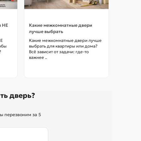
и НЕ
Какие межкомнатные двери
Как выбр
лучше выбрать
межкомна
цены в М
НЕ
Какие межкомнатные двери лучше
тобы
выбрать для квартиры или дома?
Как выбра
?
Всё зависит от задачи: где-то
межкомна
важнее ..
так, чтоб
без переп
ть дверь?
ы перезвоним за 5