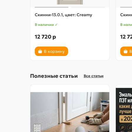
Скинни-13.0.1, цвет: Creamy
Скинн
В наличии ✓
В нал
12 720 р
12 7
В корзину
В
Полезные статьи
Все статьи