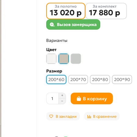
За полотно
За комплект
13 020 р
17 880 р
Вызов замерщика
Варианты
Цвет
Размер
200*60
200*70
200*80
200*90
В корзину
В закладки
В сравнение